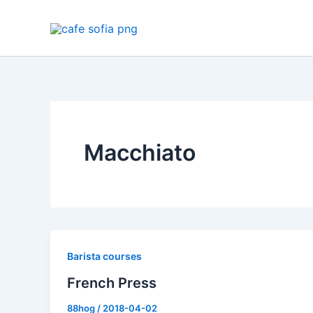
Skip
to
content
Macchiato
Barista courses
French Press
88hog
/
2018-04-02