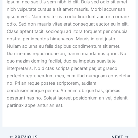
ipsum, nec sagittis sem nibh id elit. Duis sed odio sit amet
nibh vulputate cursus a sit amet mauris. Morbi accumsan
ipsum velit. Nam nec tellus a odio tincidunt auctor a ornare
odio. Sed non mauris vitae erat consequat auctor eu in elit.
Class aptent taciti sociosqu ad litora torquent per conubia
nostra, per inceptos himenaeos. Mauris in erat justo.
Nullam ac urna eu felis dapibus condimentum sit amet.
Duo inermis repudiandae an, harum mandamus qui in. No
quo mazim doming facilisi, duo ea impetus suavitate
interpretaris. No dictas scripta placerat per, ut graeco
perfecto reprehendunt mea, cum illud numquam consetetur
no. Pri an reque postea scriptorem, audiam
conclusionemque per eu. An enim oblique has, graecis
deserunt has no. Soleat laoreet posidonium an vel, delenit
pertinax appellantur an est.
PREVIOUS
NEXT