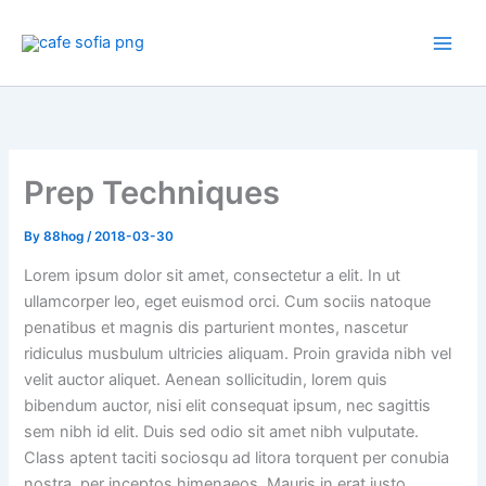
Skip
to
content
Prep Techniques
By
88hog
/
2018-03-30
Lorem ipsum dolor sit amet, consectetur a elit. In ut
ullamcorper leo, eget euismod orci. Cum sociis natoque
penatibus et magnis dis parturient montes, nascetur
ridiculus musbulum ultricies aliquam. Proin gravida nibh vel
velit auctor aliquet. Aenean sollicitudin, lorem quis
bibendum auctor, nisi elit consequat ipsum, nec sagittis
sem nibh id elit. Duis sed odio sit amet nibh vulputate.
Class aptent taciti sociosqu ad litora torquent per conubia
nostra, per inceptos himenaeos. Mauris in erat justo.