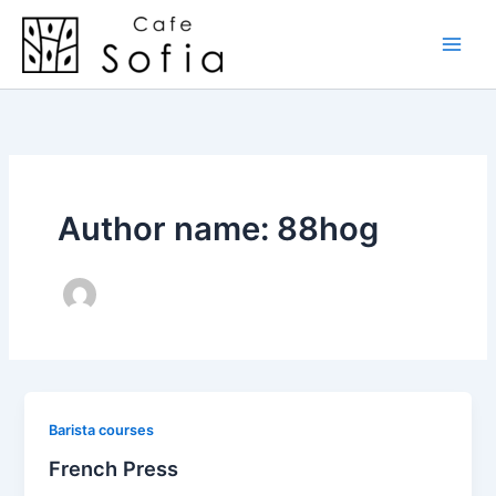
Skip
to
content
Author name: 88hog
Barista courses
French Press